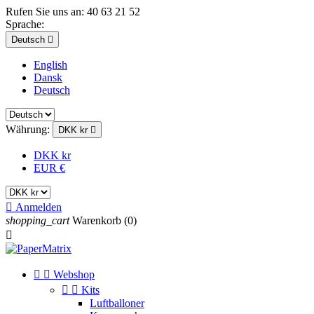
Rufen Sie uns an:
40 63 21 52
Sprache:
Deutsch

English
Dansk
Deutsch
Währung:
DKK kr

DKK kr
EUR €

Anmelden
shopping_cart
Warenkorb
(0)



Webshop


Kits
Luftballoner