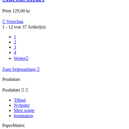
Preis
129,00 kr

Vorschau
1 - 12 von 37 Artikel(n)
1
2
3
4
Weiter

Zum Seitenanfang

Produkter
Produkter


Tilbud
Nyheder
Mest solgte
Inspiration
PaperMatrix