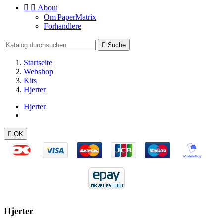


About
Om PaperMatrix
Forhandlere

Suche
Startseite
Webshop
Kits
Hjerter
Hjerter

OK
Hjerter