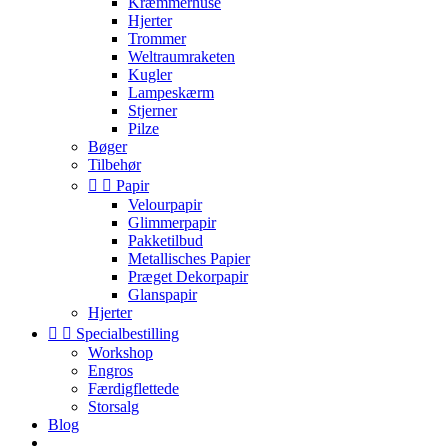
Kræmmerhuse
Hjerter
Trommer
Weltraumraketen
Kugler
Lampeskærm
Stjerner
Pilze
Bøger
Tilbehør


Papir
Velourpapir
Glimmerpapir
Pakketilbud
Metallisches Papier
Præget Dekorpapir
Glanspapir
Hjerter


Specialbestilling
Workshop
Engros
Færdigflettede
Storsalg
Blog