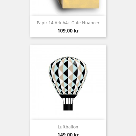
Papir 14 Ark A4+ Gule Nuancer
Preis
109,00 kr
Luftballon
Preis
149,00 kr