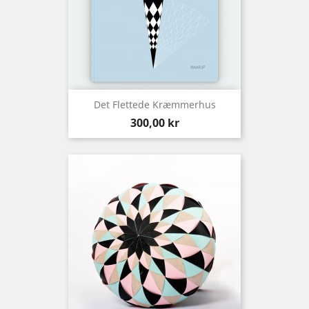
Det Flettede Kræmmerhus
Preis
300,00 kr