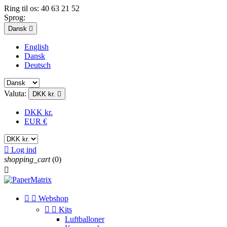
Ring til os:
40 63 21 52
Sprog:
Dansk

English
Dansk
Deutsch
Valuta:
DKK kr.

DKK kr.
EUR €

Log ind
shopping_cart
(0)



Webshop


Kits
Luftballoner