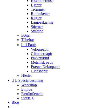
Kræmmerhuse
Hjerter
Trommer
Rumraketter
Kugler
Lampeskærme
Stjerner
Svampe
Bøger
Tilbehør


Papir
Velourpapir
Glimmerpapir
Pakketilbud
Metallisk papir
Præget Dekorpapir
Glanspapir
Hjerter


Specialbestilling
Workshop
Engros
Færdigflettede
Storsalg
Blog