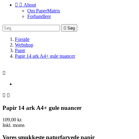


About
Om PaperMatrix
Forhandlere

Søg
Forside
Webshop
Papir
Papir 14 ark A4+ gule nuancer



Papir 14 ark A4+ gule nuancer
109,00 kr.
Inkl. moms
Vores smukkeste naturfarvede papir