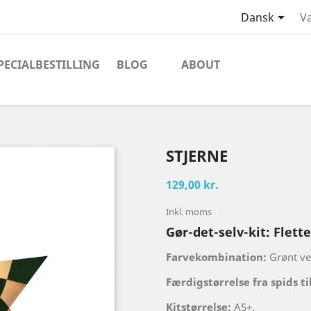

Dansk
Va
PECIALBESTILLING
BLOG
ABOUT
STJERNE
129,00 kr.
Inkl. moms
Gør-det-selv-kit: Flett
Farvekombination:
Grønt ve
Færdigstørrelse fra spids ti
Kitstørrelse:
A5+.