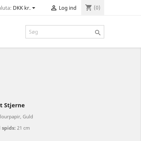
shopping_cart


(0)
luta:
DKK kr.
Log ind

et Stjerne
lourpapir, Guld
l spids:
21 cm