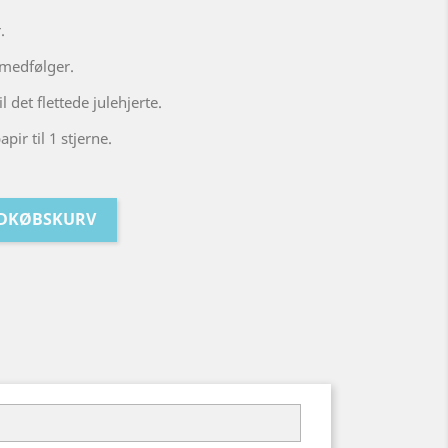
.
 medfølger.
l det flettede julehjerte.
ir til 1 stjerne.
NDKØBSKURV