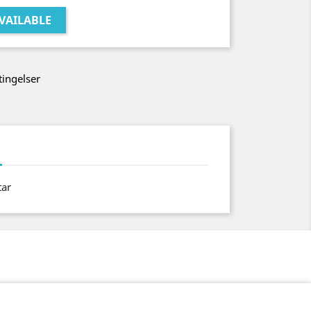
VAILABLE
tingelser
ar