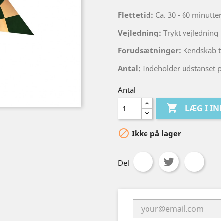
Flettetid:
Ca. 30 - 60 minutter
Vejledning:
Trykt vejledning
Forudsætninger:
Kendskab ti
Antal:
Indeholder udstanset pap
Antal

LÆG I I

Ikke på lager
Del