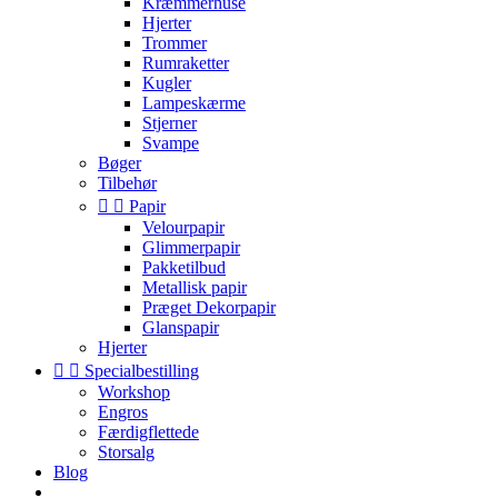
Kræmmerhuse
Hjerter
Trommer
Rumraketter
Kugler
Lampeskærme
Stjerner
Svampe
Bøger
Tilbehør


Papir
Velourpapir
Glimmerpapir
Pakketilbud
Metallisk papir
Præget Dekorpapir
Glanspapir
Hjerter


Specialbestilling
Workshop
Engros
Færdigflettede
Storsalg
Blog