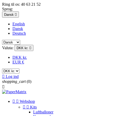
Ring til os:
40 63 21 52
Sprog:
Dansk

English
Dansk
Deutsch
Valuta:
DKK kr.

DKK kr.
EUR €

Log ind
shopping_cart
(0)



Webshop


Kits
Luftballoner