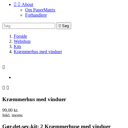


About
Om PaperMatrix
Forhandlere

Søg
Forside
Webshop
Kits
Kræmmerhus med vinduer



Kræmmerhus med vinduer
99,00 kr.
Inkl. moms
Gør-det-sev-kit: 2 Kræmmerhuse med vinduer