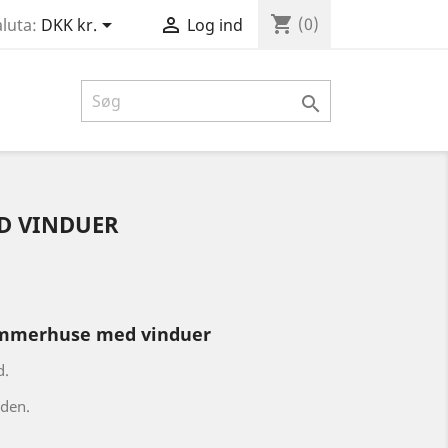
shopping_cart


(0)
luta:
DKK kr.
Log ind

 VINDUER
ræmmerhuse med vinduer
d.
jden.