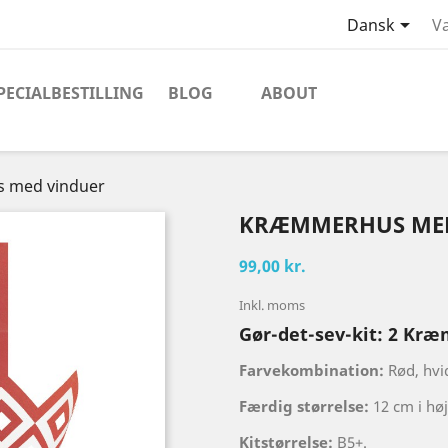

Dansk
Va
PECIALBESTILLING
BLOG
ABOUT
 med vinduer
KRÆMMERHUS MED
99,00 kr.
Inkl. moms
Gør-det-sev-kit: 2 K
Farvekombination:
Rød, hvi
Færdig størrelse:
12 cm i hø
Kitstørrelse:
B5+.