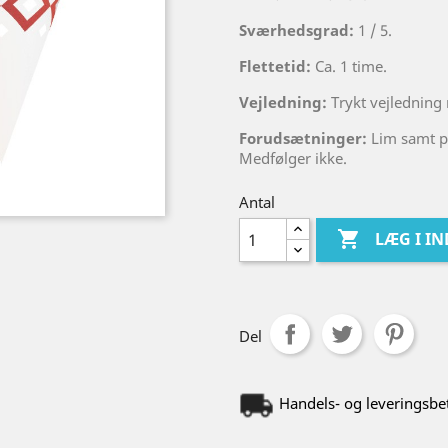
Sværhedsgrad:
1 / 5.
Flettetid:
Ca. 1 time.
Vejledning:
Trykt vejledning
Forudsætninger:
Lim samt pa
Medfølger ikke.
Antal

LÆG I I
Del
Handels- og leveringsbe