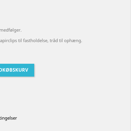
 medfølger.
pirclips til fastholdelse, tråd til ophæng.
NDKØBSKURV
tingelser