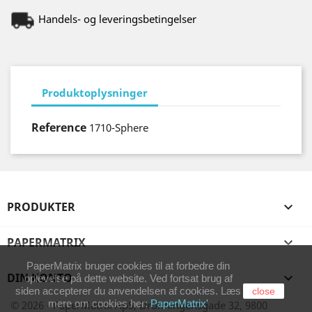
Handels- og leveringsbetingelser
Produktoplysninger
Reference
1710-Sphere
PRODUKTER

PAPERMATRIX

PaperMatrix bruger cookies til at forbedre din
DIN KONTO

oplevelse på dette website. Ved fortsat brug af
siden accepterer du anvendelsen af cookies. Læs
close
mere om cookies her:
PaperMatrix'
© 2026 - PaperMatrix ApS, Dronningensgade 32, 9800